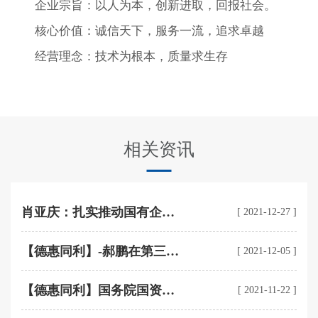
企业宗旨：以人为本，创新进取，回报社会。
核心价值：诚信天下，服务一流，追求卓越
经营理念：技术为根本，质量求生存
相关资讯
肖亚庆：扎实推动国有企业
[ 2021-12-27 ]
高质量发展
【德惠同利】-郝鹏在第三届
[ 2021-12-05 ]
中国企业改革发展论坛开幕
致辞：以实际行动推动高质
【德惠同利】国务院国资委
[ 2021-11-22 ]
量发展走深走实行稳致
党委理论学习中心组：为实