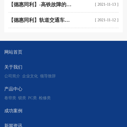
现中华民族伟大复兴提供坚
【德惠同利】-高铁故障的克
[ 2021-11-13 ]
实物质基础
星——“三到”检修法
【德惠同利】轨道交通车体
[ 2021-11-12 ]
内饰中的热塑性PC复合材料
网站首页
关于我们
公司简介
企业文化
领导致辞
产品中心
卷帘类
锁类
PC类
检修类
成功案例
新闻资讯