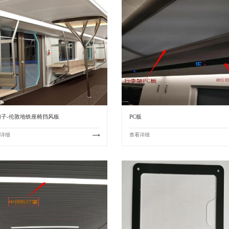
门子-伦敦地铁座椅挡风板
PC板
详细
查看详细