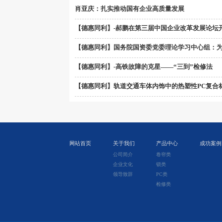
肖亚庆：扎实推动国有企业高质量发展
【德惠同利】-郝鹏在第三届中国企业改革发展论坛
【德惠同利】国务院国资委党委理论学习中心组：
【德惠同利】-高铁故障的克星——“三到”检修法
【德惠同利】轨道交通车体内饰中的热塑性PC复合
网站首页
关于我们
产品中心
成功案例
公司简介
卷帘类
企业文化
锁类
领导致辞
PC类
检修类